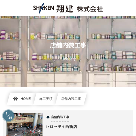
店舗内装工事
Category
HOME
施工実績
店舗内装工事
3
店舗内装工事
15
ハローデイ西新店